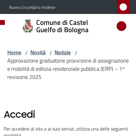
Vai al contenuto
Vai alla navigazione
Vai al footer
Nuovo circondario imolese
Comune
Comune di Castel
di
Guelfo di Bologna
Castel
Guelfo
Home
Novità
Notizie
/
/
/
di
Approvazione graduatorie provvisorie di assegnazione
Bologna
e mobilità di edilizia residenziale pubblica (ERP) – 1^
revisione 2025
Amministrazione
Accedi
Novità
Menu selezionato
Per accedere al sito a ai suoi servizi, utilizza una delle seguenti
modalità.