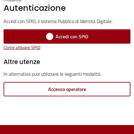
Servizi
Autenticazione
Vivere
Accedi con SPID, il sistema Pubblico di Identità Digitale.
Castel
Guelfo
Accedi con SPID
Come attivare SPID
Altre utenze
Servizi
In alternativa puoi utilizzare le seguenti modalità.
online
Accesso operatore
Tutti
gli
argomenti...