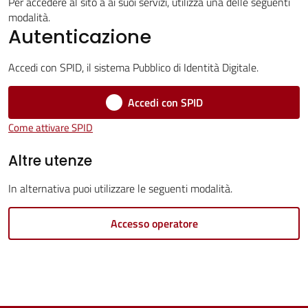
Servizi
Per accedere al sito a ai suoi servizi, utilizza una delle seguenti
modalità.
Autenticazione
Vivere
Castel
Accedi con SPID, il sistema Pubblico di Identità Digitale.
Guelfo
Accedi con SPID
Come attivare SPID
Altre utenze
Servizi
online
In alternativa puoi utilizzare le seguenti modalità.
Accesso operatore
Tutti
gli
argomenti...