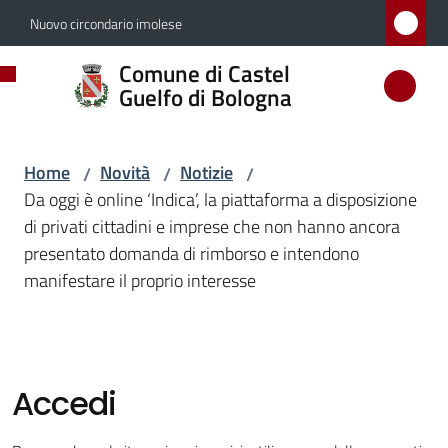
Vai al contenuto
Vai alla navigazione
Vai al footer
Nuovo circondario imolese
Comune
Comune di Castel
di
Guelfo di Bologna
Castel
Guelfo
Home
Novità
Notizie
/
/
/
di
Da oggi è online ‘Indica’, la piattaforma a disposizione
Bologna
di privati cittadini e imprese che non hanno ancora
presentato domanda di rimborso e intendono
manifestare il proprio interesse
Amministrazione
Novità
Menu selezionato
Accedi