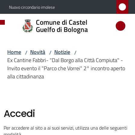
Vai al contenuto
Vai alla navigazione
Vai al footer
Nuovo circondario imolese
Comune
Comune di Castel
di
Guelfo di Bologna
Castel
Guelfo
Home
Novità
Notizie
/
/
/
di
Ex Cantine Fabbri- "Dal Borgo alla Città Compiuta" -
Bologna
Invito evento il "Parco che Vorrei" 2° incontro aperto
alla cittadinanza
Amministrazione
Accedi
Novità
Menu selezionato
Per accedere al sito a ai suoi servizi, utilizza una delle seguenti
modalità.