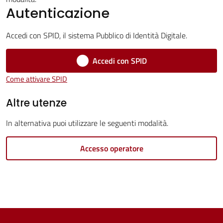
Servizi
Autenticazione
Vivere
Accedi con SPID, il sistema Pubblico di Identità Digitale.
Castel
Guelfo
Accedi con SPID
Come attivare SPID
Altre utenze
Servizi
In alternativa puoi utilizzare le seguenti modalità.
online
Accesso operatore
Tutti
gli
argomenti...