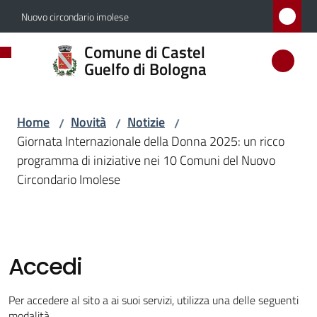
Vai al contenuto
Vai alla navigazione
Vai al footer
Nuovo circondario imolese
Comune
Comune di Castel
di
Guelfo di Bologna
Castel
Guelfo
Home
Novità
Notizie
/
/
/
di
Giornata Internazionale della Donna 2025: un ricco
Bologna
programma di iniziative nei 10 Comuni del Nuovo
Circondario Imolese
Amministrazione
Accedi
Novità
Menu selezionato
Per accedere al sito a ai suoi servizi, utilizza una delle seguenti
modalità.