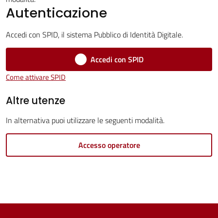
Servizi
Autenticazione
Vivere
Accedi con SPID, il sistema Pubblico di Identità Digitale.
Castel
Guelfo
Accedi con SPID
Come attivare SPID
Altre utenze
Servizi
In alternativa puoi utilizzare le seguenti modalità.
online
Accesso operatore
Tutti
gli
argomenti...