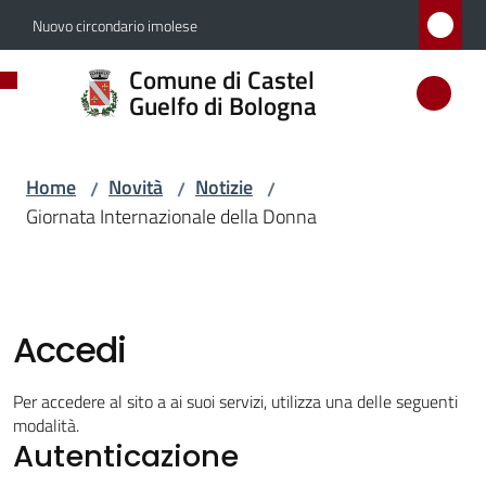
Vai al contenuto
Vai alla navigazione
Vai al footer
Nuovo circondario imolese
Comune
Comune di Castel
di
Guelfo di Bologna
Castel
Guelfo
Home
Novità
Notizie
/
/
/
di
Giornata Internazionale della Donna
Bologna
Amministrazione
Accedi
Novità
Per accedere al sito a ai suoi servizi, utilizza una delle seguenti
modalità.
Menu selezionato
Autenticazione