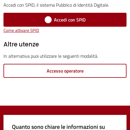
Servizi
Accedi con SPID, il sistema Pubblico di Identità Digitale.
Vivere
Accedi con SPID
Castel
Come attivare SPID
Guelfo
Altre utenze
In alternativa puoi utilizzare le seguenti modalità.
Servizi
Accesso operatore
online
Tutti
gli
argomenti...
Quanto sono chiare le informazioni su