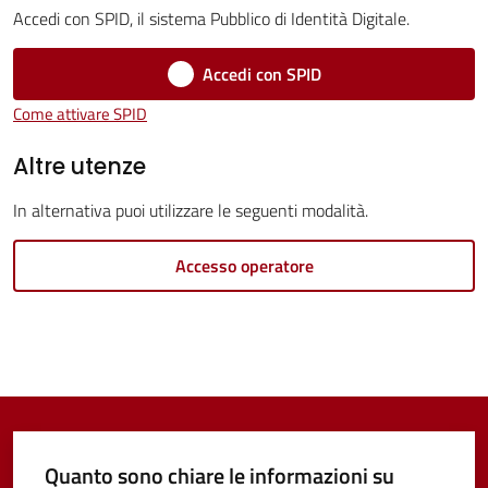
Servizi
Accedi con SPID, il sistema Pubblico di Identità Digitale.
Vivere
Accedi con SPID
Castel
Come attivare SPID
Guelfo
Altre utenze
In alternativa puoi utilizzare le seguenti modalità.
Servizi
Accesso operatore
online
Tutti
gli
argomenti...
Quanto sono chiare le informazioni su