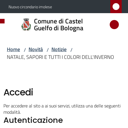
Vai al contenuto
Vai alla navigazione
Vai al footer
Nuovo circondario imolese
Comune
Comune di Castel
di
Guelfo di Bologna
Castel
Guelfo
Home
Novità
Notizie
/
/
/
di
NATALE, SAPORI E TUTTI I COLORI DELL'INVERNO
Bologna
Amministrazione
Accedi
Novità
Per accedere al sito a ai suoi servizi, utilizza una delle seguenti
modalità.
Menu selezionato
Autenticazione