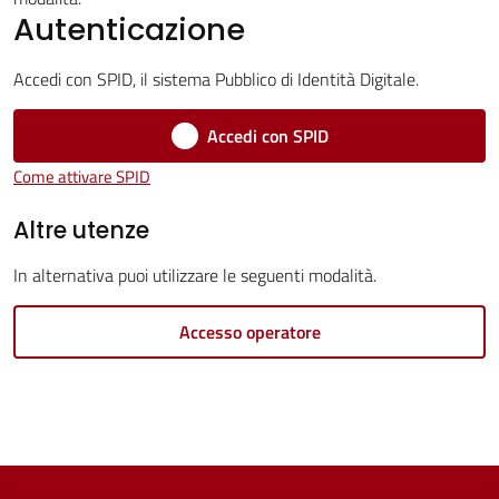
Servizi
Autenticazione
Vivere
Accedi con SPID, il sistema Pubblico di Identità Digitale.
Castel
Guelfo
Accedi con SPID
Come attivare SPID
Altre utenze
Servizi
In alternativa puoi utilizzare le seguenti modalità.
online
Accesso operatore
Tutti
gli
argomenti...