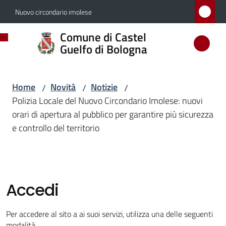
Vai al contenuto
Vai alla navigazione
Vai al footer
Nuovo circondario imolese
Comune
Comune di Castel
di
Guelfo di Bologna
Castel
Guelfo
Home
Novità
Notizie
/
/
/
di
Polizia Locale del Nuovo Circondario Imolese: nuovi
Bologna
orari di apertura al pubblico per garantire più sicurezza
e controllo del territorio
Amministrazione
Accedi
Novità
Menu selezionato
Per accedere al sito a ai suoi servizi, utilizza una delle seguenti
modalità.