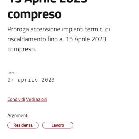
compreso
Vivere
Castel
Proroga accensione impianti termici di 
Guelfo
riscaldamento fino al 15 Aprile 2023 
compreso.
Servizi
Data
:
online
07 aprile 2023
Tutti
Condividi
Vedi azioni
gli
argomenti...
Argomenti
Residenza
Lavoro
Seguici