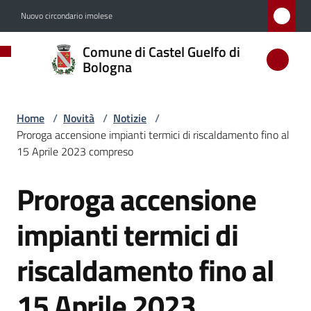
Vai al contenuto
Vai alla navigazione
Vai al footer
Nuovo circondario imolese
Comune
Comune di Castel Guelfo di
di
Bologna
Castel
Guelfo
Home
/
Novità
/
Notizie
/
di
Proroga accensione impianti termici di riscaldamento fino al
Bologna
15 Aprile 2023 compreso
Proroga accensione
Salta al contenuto
Amministrazione
impianti termici di
Novità
riscaldamento fino al
Menu selezionato
15 Aprile 2023
Servizi