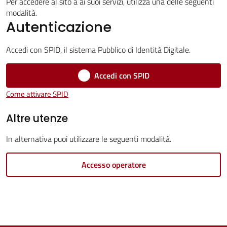
Servizi
Per accedere al sito a ai suoi servizi, utilizza una delle seguenti
modalità.
Autenticazione
Vivere
Castel
Accedi con SPID, il sistema Pubblico di Identità Digitale.
Guelfo
Accedi con SPID
Come attivare SPID
Altre utenze
Servizi
online
In alternativa puoi utilizzare le seguenti modalità.
Accesso operatore
Tutti
gli
argomenti...