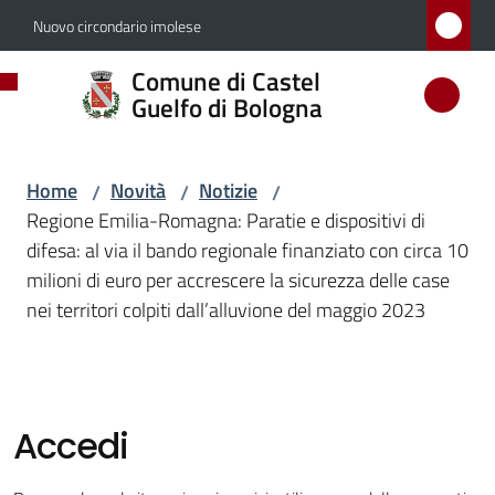
Vai al contenuto
Vai alla navigazione
Vai al footer
Nuovo circondario imolese
Comune
Comune di Castel
di
Guelfo di Bologna
Castel
Guelfo
Home
Novità
Notizie
/
/
/
di
Regione Emilia-Romagna: Paratie e dispositivi di
Bologna
difesa: al via il bando regionale finanziato con circa 10
milioni di euro per accrescere la sicurezza delle case
nei territori colpiti dall’alluvione del maggio 2023
Amministrazione
Novità
Menu selezionato
Accedi