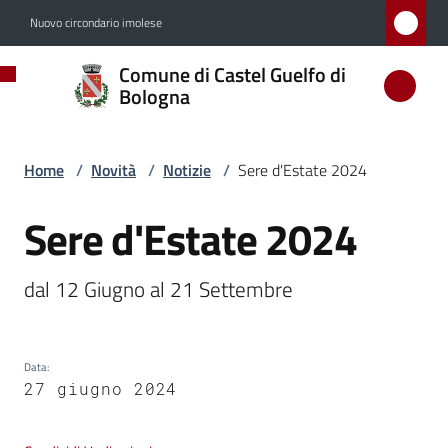
Vai al contenuto
Vai alla navigazione
Vai al footer
Nuovo circondario imolese
Comune
Comune di Castel Guelfo di
di
Bologna
Castel
Guelfo
Home
/
Novità
/
Notizie
/
Sere d'Estate 2024
di
Bologna
Sere d'Estate 2024
Salta al contenuto
dal 12 Giugno al 21 Settembre
Amministrazione
Novità
Data
:
Menu selezionato
27 giugno 2024
Servizi