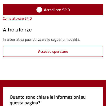
Servizi
Accedi con SPID
Vivere
Come attivare SPID
Castel
Guelfo
Altre utenze
In alternativa puoi utilizzare le seguenti modalità.
Accesso operatore
Servizi
online
Tutti
gli
argomenti...
Quanto sono chiare le informazioni su
questa pagina?