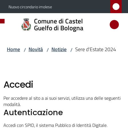
Vai al contenuto
Vai alla navigazione
Vai al footer
Nuovo circondario imolese
Comune
Comune di Castel
di
Guelfo di Bologna
Castel
Guelfo
Home
Novità
Notizie
Sere d'Estate 2024
/
/
/
di
Bologna
Accedi
Amministrazione
Per accedere al sito a ai suoi servizi, utilizza una delle seguenti
modalità.
Novità
Autenticazione
Menu selezionato
Accedi con SPID, il sistema Pubblico di Identità Digitale.