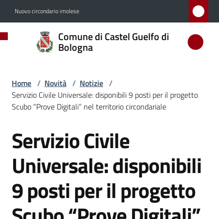
Vai al contenuto
Vai alla navigazione
Vai al footer
Nuovo circondario imolese
Comune
Comune di Castel Guelfo di
di
Bologna
Castel
Guelfo
Home
/
Novità
/
Notizie
/
di
Servizio Civile Universale: disponibili 9 posti per il progetto
Bologna
Scubo “Prove Digitali” nel territorio circondariale
Servizio Civile
Salta al contenuto
Amministrazione
Universale: disponibili
Novità
9 posti per il progetto
Menu selezionato
Scubo “Prove Digitali”
Servizi