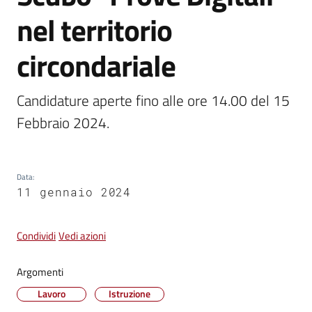
Menu selezionato
nel territorio
Vivere
circondariale
Castel
Guelfo
Candidature aperte fino alle ore 14.00 del 15 
Febbraio 2024.
Servizi
Data
:
online
11 gennaio 2024
Tutti
Condividi
Vedi azioni
gli
argomenti...
Argomenti
Lavoro
Istruzione