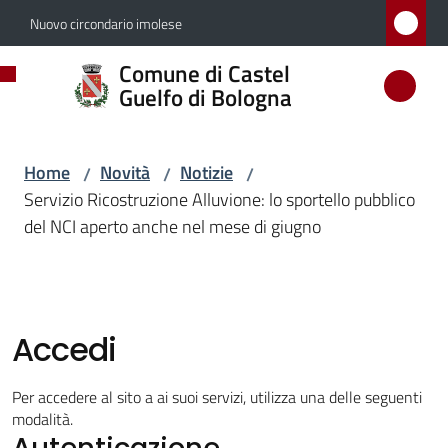
Vai al contenuto
Vai alla navigazione
Vai al footer
Nuovo circondario imolese
Comune
Comune di Castel
di
Guelfo di Bologna
Castel
Guelfo
Home
Novità
Notizie
/
/
/
di
Servizio Ricostruzione Alluvione: lo sportello pubblico
Bologna
del NCI aperto anche nel mese di giugno
Amministrazione
Accedi
Novità
Menu selezionato
Per accedere al sito a ai suoi servizi, utilizza una delle seguenti
modalità.
Autenticazione