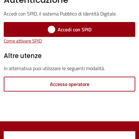
Servizi
Menu selezionato
Accedi con SPID, il sistema Pubblico di Identità Digitale.
Vivere
Accedi con SPID
Castel
Come attivare SPID
Guelfo
Altre utenze
In alternativa puoi utilizzare le seguenti modalità.
Servizi
Accesso operatore
online
Tutti
gli
argomenti...