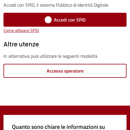
Servizi
Accedi con SPID, il sistema Pubblico di Identità Digitale.
Vivere
Accedi con SPID
Castel
Come attivare SPID
Guelfo
Altre utenze
In alternativa puoi utilizzare le seguenti modalità.
Servizi
Accesso operatore
online
Tutti
gli
argomenti...
Quanto sono chiare le informazioni su