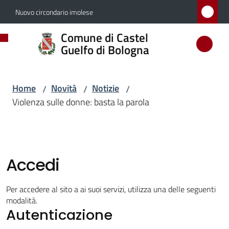
Vai al contenuto
Vai alla navigazione
Vai al footer
Nuovo circondario imolese
Comune
Comune di Castel
di
Guelfo di Bologna
Castel
Guelfo
Home
Novità
Notizie
/
/
/
di
Violenza sulle donne: basta la parola
Bologna
Amministrazione
Accedi
Novità
Per accedere al sito a ai suoi servizi, utilizza una delle seguenti
modalità.
Menu selezionato
Autenticazione