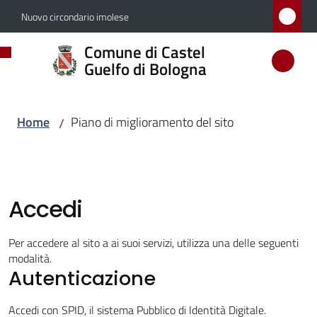
Vai al contenuto
Vai alla navigazione
Vai al footer
Nuovo circondario imolese
Comune
Comune di Castel
di
Guelfo di Bologna
Castel
Guelfo
Home
Piano di miglioramento del sito
/
di
Bologna
Accedi
Amministrazione
Per accedere al sito a ai suoi servizi, utilizza una delle seguenti
modalità.
Novità
Autenticazione
Servizi
Accedi con SPID, il sistema Pubblico di Identità Digitale.