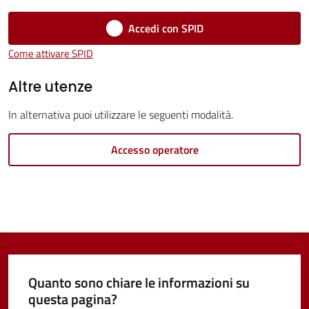
Vivere
Accedi con SPID
Castel
Come attivare SPID
Guelfo
Altre utenze
In alternativa puoi utilizzare le seguenti modalità.
Servizi
Accesso operatore
online
Tutti
gli
argomenti...
Quanto sono chiare le informazioni su
questa pagina?
Seguici