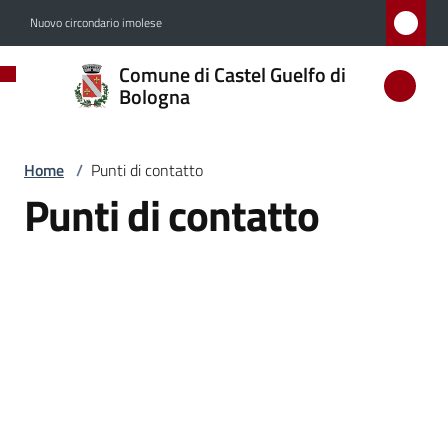
Vai al contenuto
Vai alla navigazione
Vai al footer
Nuovo circondario imolese
Comune
Comune di Castel Guelfo di
di
Bologna
Castel
Guelfo
Home
/
Punti di contatto
di
Punti di contatto
Bologna
Amministrazione
Novità
Servizi