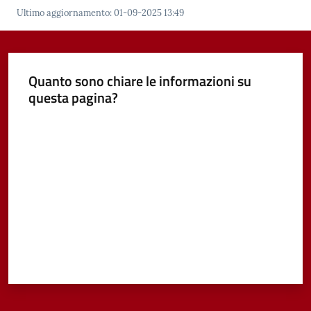
Ultimo aggiornamento
:
01-09-2025 13:49
Vivere
Castel
Guelfo
Quanto sono chiare le informazioni su
questa pagina?
Valuta da 1 a 5 stelle
Servizi
online
Tutti
gli
argomenti...
Seguici
su