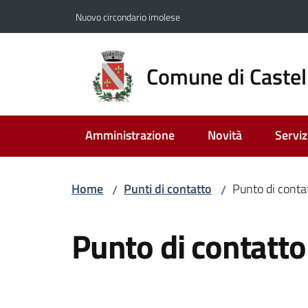
Vai al contenuto
Vai alla navigazione
Vai al footer
Nuovo circondario imolese
Comune di Castel
Amministrazione
Novità
Serviz
Home
Punti di contatto
Punto di conta
/
/
Salta al contenuto
Punto di contatto