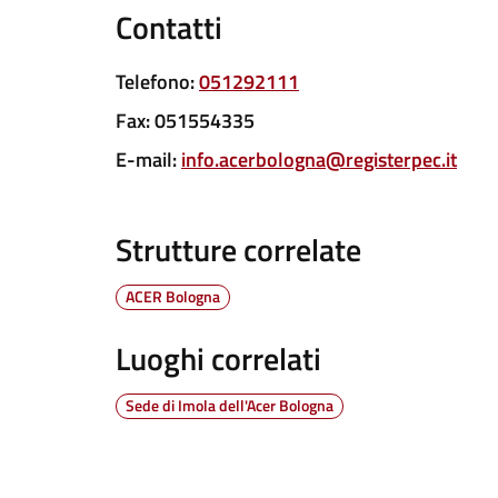
Contatti
Telefono
:
051292111
Fax
:
051554335
E-mail
:
info.acerbologna@registerpec.it
Strutture correlate
ACER Bologna
Luoghi correlati
Sede di Imola dell'Acer Bologna