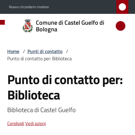
Vai al contenuto
Vai alla navigazione
Vai al footer
Nuovo circondario imolese
Comune
Comune di Castel Guelfo di
di
Bologna
Castel
Guelfo
Home
/
Punti di contatto
/
di
Punto di contatto per: Biblioteca
Bologna
Punto di contatto per:
Salta al contenuto
Biblioteca
Amministrazione
Biblioteca di Castel Guelfo
Novità
Condividi
Vedi azioni
Servizi