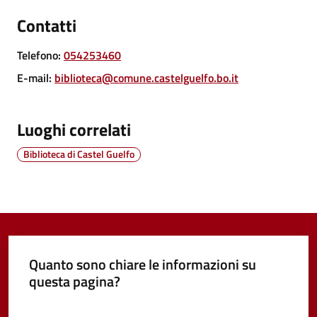
Vivere
Contatti
Castel
Guelfo
Telefono
:
054253460
E-mail
:
biblioteca@comune.castelguelfo.bo.it
Luoghi correlati
Servizi
Biblioteca di Castel Guelfo
online
Tutti
gli
argomenti...
Quanto sono chiare le informazioni su
questa pagina?
Seguici
Valuta da 1 a 5 stelle
su