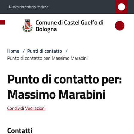
Vai al contenuto
Vai alla navigazione
Vai al footer
Nuovo circondario imolese
Comune
Comune di Castel Guelfo di
di
Bologna
Castel
Guelfo
Home
/
Punti di contatto
/
di
Punto di contatto per: Massimo Marabini
Bologna
Punto di contatto per:
Salta al contenuto
Massimo Marabini
Amministrazione
Condividi
Vedi azioni
Novità
Servizi
Contatti