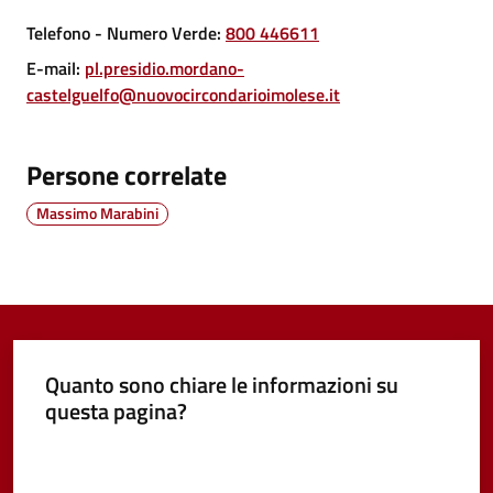
Vivere
Telefono
- Numero Verde
:
800 446611
Castel
E-mail
:
pl.presidio.mordano-
Guelfo
castelguelfo@nuovocircondarioimolese.it
Persone correlate
Massimo Marabini
Servizi
online
Tutti
gli
argomenti...
Quanto sono chiare le informazioni su
questa pagina?
Valuta da 1 a 5 stelle
Seguici
su