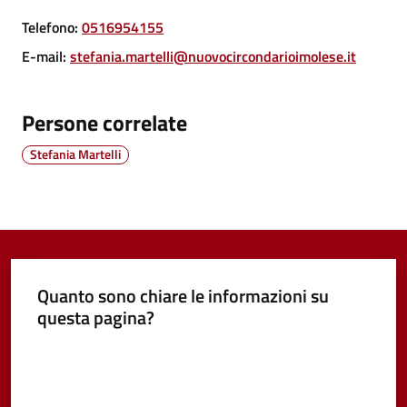
Vivere
Telefono
:
0516954155
Castel
E-mail
:
stefania.martelli@nuovocircondarioimolese.it
Guelfo
Persone correlate
Stefania Martelli
Servizi
online
Tutti
gli
Quanto sono chiare le informazioni su
argomenti...
questa pagina?
Valuta da 1 a 5 stelle
Seguici
su