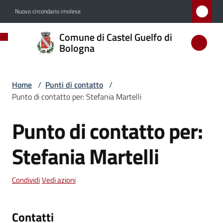
Vai al contenuto
Vai alla navigazione
Vai al footer
Nuovo circondario imolese
Comune
Comune di Castel Guelfo di
di
Bologna
Castel
Guelfo
Home
/
Punti di contatto
/
di
Punto di contatto per: Stefania Martelli
Bologna
Punto di contatto per:
Salta al contenuto
Stefania Martelli
Amministrazione
Condividi
Vedi azioni
Novità
Servizi
Contatti