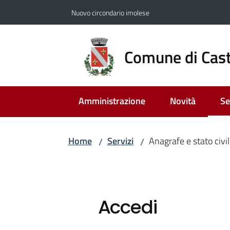
Vai al contenuto
Vai alla navigazione
Vai al footer
Nuovo circondario imolese
Comune di Cast
Amministrazione
Novità
Se
Me
Home
Servizi
Anagrafe e stato civi
/
/
Accedi