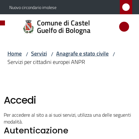
Vai al contenuto
Vai alla navigazione
Vai al footer
Nuovo circondario imolese
Comune
Comune di Castel
di
Guelfo di Bologna
Castel
Guelfo
Home
Servizi
Anagrafe e stato civile
/
/
/
di
Servizi per cittadini europei ANPR
Bologna
Amministrazione
Accedi
Novità
Per accedere al sito a ai suoi servizi, utilizza una delle seguenti
modalità.
Autenticazione
Servizi