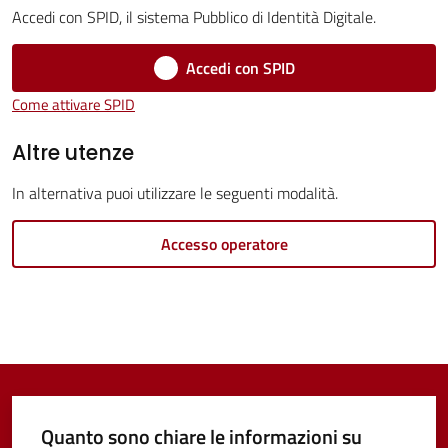
Menu selezionato
Accedi con SPID, il sistema Pubblico di Identità Digitale.
Vivere
Accedi con SPID
Castel
Come attivare SPID
Guelfo
Altre utenze
In alternativa puoi utilizzare le seguenti modalità.
Servizi
Accesso operatore
online
Tutti
gli
argomenti...
Quanto sono chiare le informazioni su