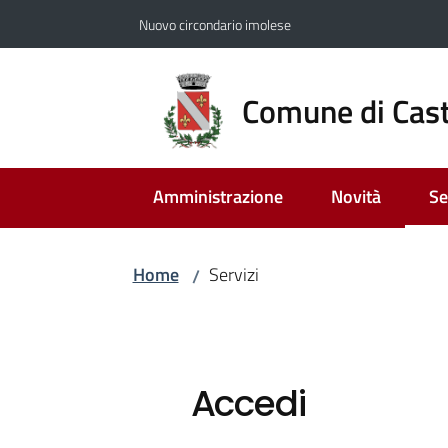
Vai al contenuto
Vai alla navigazione
Vai al footer
Nuovo circondario imolese
Comune di Cast
Amministrazione
Novità
Se
Me
Home
Servizi
/
Accedi