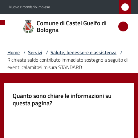
Vai al contenuto
Vai alla navigazione
Vai al footer
Nuovo circondario imolese
Comune
Comune di Castel Guelfo di
di
Bologna
Castel
Guelfo
Home
/
Servizi
/
Salute, benessere e assistenza
/
di
Richiesta saldo contributo immediato sostegno a seguito di
Bologna
eventi calamitosi misura STANDARD
Quanto sono chiare le informazioni su
Amministrazione
questa pagina?
Novità
Valuta da 1 a 5 stelle
Servizi
Menu selezionato