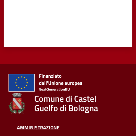
Vivere
Castel
Guelfo
Servizi
online
Tutti
Comune di Castel
gli
Guelfo di Bologna
argomenti...
AMMINISTRAZIONE
Seguici