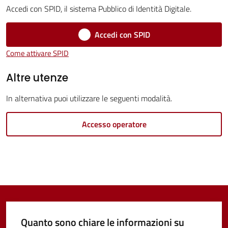
Accedi con SPID, il sistema Pubblico di Identità Digitale.
Vivere
Castel
Accedi con SPID
Guelfo
Come attivare SPID
Menu selezionato
Altre utenze
In alternativa puoi utilizzare le seguenti modalità.
Servizi
Accesso operatore
online
Tutti
gli
argomenti...
Quanto sono chiare le informazioni su