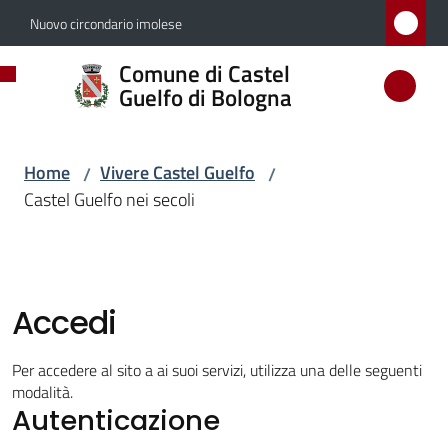
Vai al contenuto
Vai alla navigazione
Vai al footer
Nuovo circondario imolese
Comune
Comune di Castel
di
Guelfo di Bologna
Castel
Guelfo
Home
Vivere Castel Guelfo
/
/
di
Castel Guelfo nei secoli
Bologna
Amministrazione
Accedi
Novità
Per accedere al sito a ai suoi servizi, utilizza una delle seguenti
modalità.
Autenticazione
Servizi