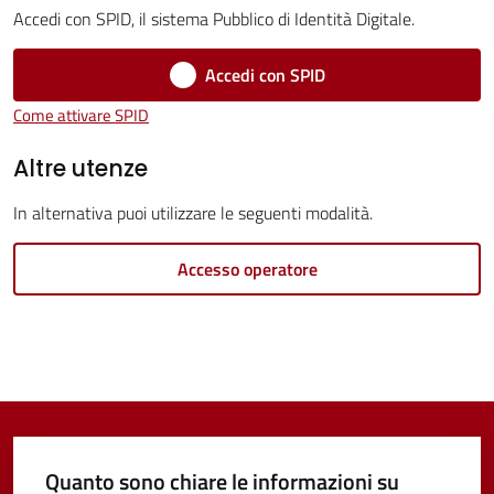
Accedi con SPID, il sistema Pubblico di Identità Digitale.
Vivere
Castel
Accedi con SPID
Guelfo
Come attivare SPID
Menu selezionato
Altre utenze
In alternativa puoi utilizzare le seguenti modalità.
Servizi
Accesso operatore
online
Tutti
gli
argomenti...
Quanto sono chiare le informazioni su