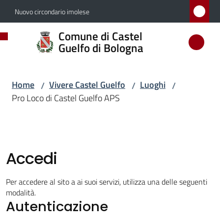
Vai al contenuto
Vai alla navigazione
Vai al footer
Nuovo circondario imolese
Comune
Comune di Castel
di
Guelfo di Bologna
Castel
Guelfo
Home
Vivere Castel Guelfo
Luoghi
/
/
/
di
Pro Loco di Castel Guelfo APS
Bologna
Amministrazione
Accedi
Novità
Per accedere al sito a ai suoi servizi, utilizza una delle seguenti
modalità.
Autenticazione
Servizi