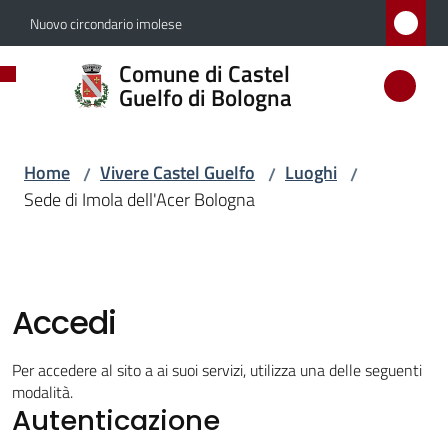
Vai al contenuto
Vai alla navigazione
Vai al footer
Nuovo circondario imolese
Comune
Comune di Castel
di
Guelfo di Bologna
Castel
Guelfo
Home
Vivere Castel Guelfo
Luoghi
/
/
/
di
Sede di Imola dell'Acer Bologna
Bologna
Amministrazione
Accedi
Novità
Per accedere al sito a ai suoi servizi, utilizza una delle seguenti
modalità.
Autenticazione
Servizi