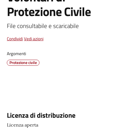
Protezione Civile
Vivere
Castel
File consultabile e scaricabile
Guelfo
Condividi
Vedi azioni
Argomenti
Protezione civile
Servizi
online
Tutti
gli
argomenti...
Descrizione
Licenza di distribuzione
Seguici
Licenza aperta