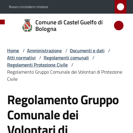
Vai al contenuto
Vai alla navigazione
Vai al footer
Nuovo circondario imolese
Comune
Comune di Castel Guelfo di
di
Bologna
Castel
Guelfo
Home
/
Amministrazione
/
Documenti e dati
/
di
Atti normativi
/
Regolamenti comunali
/
Bologna
Regolamenti Protezione Civile
/
Regolamento Gruppo Comunale dei Volontari di Protezione
Civile
Amministrazione
Regolamento Gruppo
Salta al contenuto
Menu selezionato
Comunale dei
Novità
Volontari di
Servizi