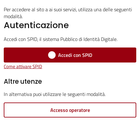
Servizi
Per accedere al sito a ai suoi servizi, utilizza una delle seguenti
modalità.
Vivere
Autenticazione
Castel
Guelfo
Accedi con SPID, il sistema Pubblico di Identità Digitale.
Accedi con SPID
Come attivare SPID
Servizi
Altre utenze
online
In alternativa puoi utilizzare le seguenti modalità.
Tutti
Accesso operatore
gli
argomenti...