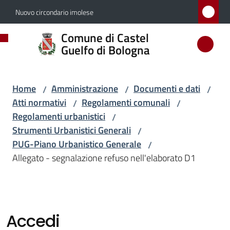
Vai al contenuto
Vai alla navigazione
Vai al footer
Nuovo circondario imolese
Comune
Comune di Castel
di
Guelfo di Bologna
Castel
Guelfo
Home
Amministrazione
Documenti e dati
/
/
/
di
Atti normativi
Regolamenti comunali
/
/
Bologna
Regolamenti urbanistici
/
Strumenti Urbanistici Generali
/
PUG-Piano Urbanistico Generale
/
Allegato - segnalazione refuso nell'elaborato D1
Amministrazione
Menu selezionato
Novità
Accedi