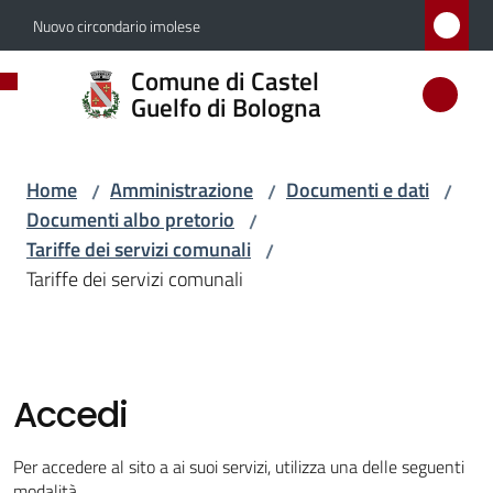
Vai al contenuto
Vai alla navigazione
Vai al footer
Nuovo circondario imolese
Comune
Comune di Castel
di
Guelfo di Bologna
Castel
Guelfo
Home
Amministrazione
Documenti e dati
/
/
/
di
Documenti albo pretorio
/
Bologna
Tariffe dei servizi comunali
/
Tariffe dei servizi comunali
Amministrazione
Menu selezionato
Accedi
Novità
Per accedere al sito a ai suoi servizi, utilizza una delle seguenti
modalità.