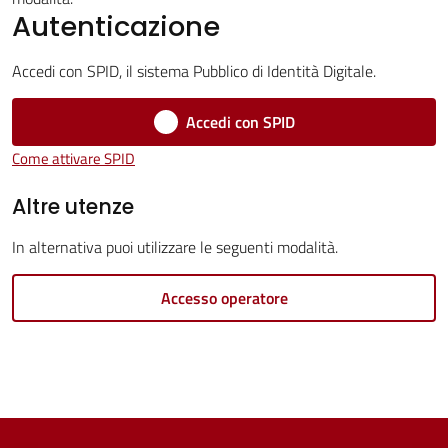
Servizi
Autenticazione
Vivere
Accedi con SPID, il sistema Pubblico di Identità Digitale.
Castel
Guelfo
Accedi con SPID
Come attivare SPID
Altre utenze
Servizi
In alternativa puoi utilizzare le seguenti modalità.
online
Accesso operatore
Tutti
gli
argomenti...