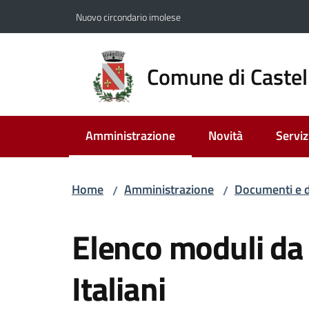
Vai al contenuto
Vai alla navigazione
Vai al footer
Nuovo circondario imolese
Comune di Castel
Amministrazione
Novità
Serviz
Menu selezionato
Home
Amministrazione
Documenti e d
/
/
Salta al contenuto
Elenco moduli da 
Italiani