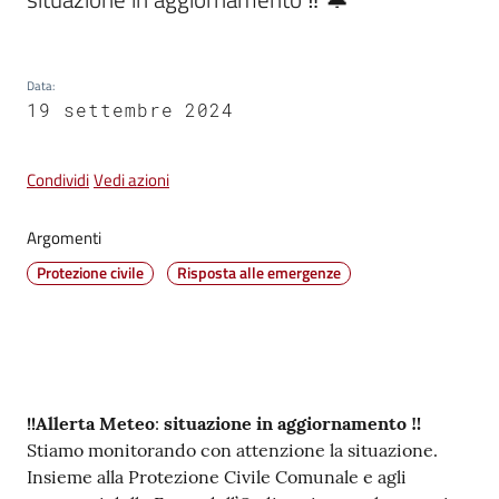
Vivere
Castel
Data
:
Guelfo
19 settembre 2024
Condividi
Vedi azioni
Argomenti
Servizi
online
Protezione civile
Risposta alle emergenze
Tutti
gli
argomenti...
Contenuto
!!Allerta Meteo
:
situazione in aggiornamento ‼️
Stiamo monitorando con attenzione la situazione.
Insieme alla Protezione Civile Comunale e agli
Seguici