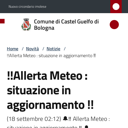
Vai al contenuto
Vai alla navigazione
Vai al footer
Nuovo circondario imolese
Comune
Comune di Castel Guelfo di
di
Bologna
Castel
Guelfo
Home
/
Novità
/
Notizie
/
di
!!Allerta Meteo : situazione in aggiornamento ‼️
Bologna
!!Allerta Meteo :
Salta al contenuto
situazione in
Amministrazione
aggiornamento ‼️
Novità
Menu selezionato
(18 settembre 02:12) 🔔‼️ Allerta Meteo : 
Servizi
situazione in aggiornamento ‼️ 🔔