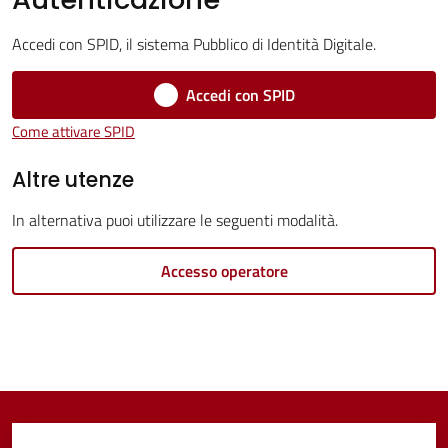
Servizi
Accedi con SPID, il sistema Pubblico di Identità Digitale.
Vivere
Castel
Accedi con SPID
Guelfo
Come attivare SPID
Altre utenze
In alternativa puoi utilizzare le seguenti modalità.
Servizi
online
Accesso operatore
Tutti
gli
argomenti...