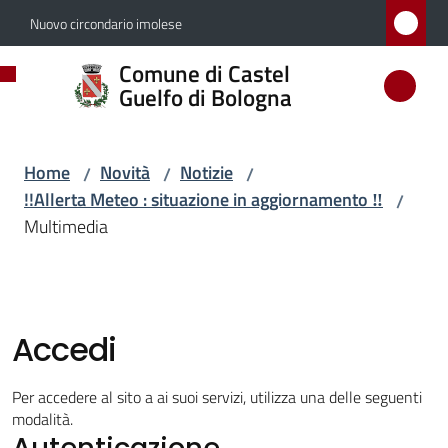
Vai al contenuto
Vai alla navigazione
Vai al footer
Nuovo circondario imolese
Comune
Comune di Castel
di
Guelfo di Bologna
Castel
Guelfo
Home
Novità
Notizie
/
/
/
di
!!Allerta Meteo : situazione in aggiornamento ‼️
/
Bologna
Multimedia
Amministrazione
Accedi
Novità
Menu selezionato
Per accedere al sito a ai suoi servizi, utilizza una delle seguenti
modalità.
Autenticazione