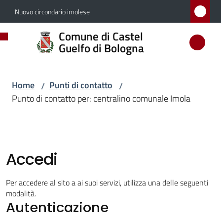
Vai al contenuto
Vai alla navigazione
Vai al footer
Nuovo circondario imolese
Comune
Comune di Castel
di
Guelfo di Bologna
Castel
Guelfo
Home
Punti di contatto
/
/
di
Punto di contatto per: centralino comunale Imola
Bologna
Amministrazione
Accedi
Novità
Per accedere al sito a ai suoi servizi, utilizza una delle seguenti
modalità.
Autenticazione
Servizi