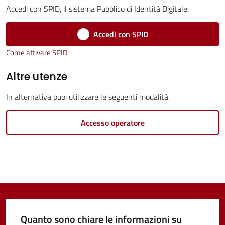
Accedi con SPID, il sistema Pubblico di Identità Digitale.
Vivere
Castel
Accedi con SPID
Guelfo
Come attivare SPID
Altre utenze
In alternativa puoi utilizzare le seguenti modalità.
Servizi
online
Accesso operatore
Tutti
gli
argomenti...
Quanto sono chiare le informazioni su
Seguici