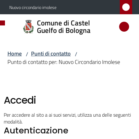
Vai al contenuto
Vai alla navigazione
Vai al footer
Nuovo circondario imolese
Comune
Comune di Castel
di
Guelfo di Bologna
Castel
Guelfo
Home
Punti di contatto
/
/
di
Punto di contatto per: Nuovo Circondario Imolese
Bologna
Amministrazione
Accedi
Novità
Per accedere al sito a ai suoi servizi, utilizza una delle seguenti
modalità.
Autenticazione
Servizi