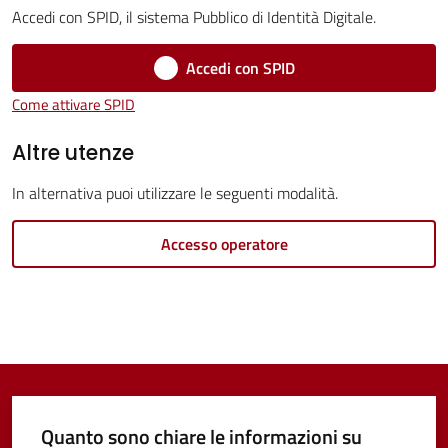
Accedi con SPID, il sistema Pubblico di Identità Digitale.
Vivere
Castel
Accedi con SPID
Guelfo
Come attivare SPID
Altre utenze
In alternativa puoi utilizzare le seguenti modalità.
Servizi
online
Accesso operatore
Tutti
gli
argomenti...
Quanto sono chiare le informazioni su
Seguici