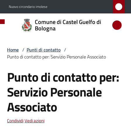
Vai al contenuto
Vai alla navigazione
Vai al footer
Nuovo circondario imolese
Comune
Comune di Castel Guelfo di
di
Bologna
Castel
Guelfo
Home
/
Punti di contatto
/
di
Punto di contatto per: Servizio Personale Associato
Bologna
Punto di contatto per:
Salta al contenuto
Servizio Personale
Amministrazione
Associato
Novità
Condividi
Vedi azioni
Servizi