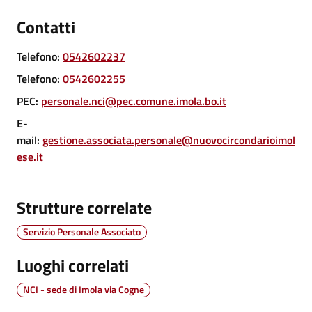
Vivere
Contatti
Castel
Guelfo
Telefono
:
0542602237
Telefono
:
0542602255
PEC
:
personale.nci@pec.comune.imola.bo.it
E-
Servizi
mail
:
gestione.associata.personale@nuovocircondarioimol
online
ese.it
Tutti
Strutture correlate
gli
argomenti...
Servizio Personale Associato
Luoghi correlati
Seguici
NCI - sede di Imola via Cogne
su