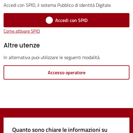
Accedi con SPID, il sistema Pubblico di Identità Digitale.
Vivere
Castel
Accedi con SPID
Guelfo
Come attivare SPID
Altre utenze
In alternativa puoi utilizzare le seguenti modalità.
Servizi
online
Accesso operatore
Tutti
gli
argomenti...
Quanto sono chiare le informazioni su
Seguici