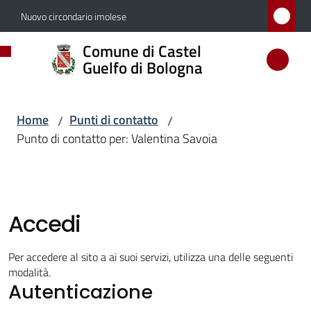
Vai al contenuto
Vai alla navigazione
Vai al footer
Nuovo circondario imolese
Comune
Comune di Castel
di
Guelfo di Bologna
Castel
Guelfo
Home
Punti di contatto
/
/
di
Punto di contatto per: Valentina Savoia
Bologna
Amministrazione
Accedi
Novità
Per accedere al sito a ai suoi servizi, utilizza una delle seguenti
modalità.
Autenticazione
Servizi