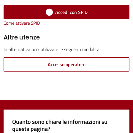
Vivere
Accedi con SPID
Castel
Come attivare SPID
Guelfo
Altre utenze
In alternativa puoi utilizzare le seguenti modalità.
Servizi
Accesso operatore
online
Tutti
gli
argomenti...
Quanto sono chiare le informazioni su
questa pagina?
Seguici