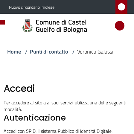
Vai al contenuto
Vai alla navigazione
Vai al footer
Nuovo circondario imolese
Comune
Comune di Castel
di
Guelfo di Bologna
Castel
Guelfo
Home
Punti di contatto
Veronica Galassi
/
/
di
Bologna
Accedi
Amministrazione
Per accedere al sito a ai suoi servizi, utilizza una delle seguenti
modalità.
Novità
Autenticazione
Servizi
Accedi con SPID, il sistema Pubblico di Identità Digitale.