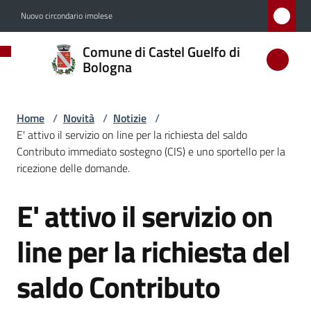
Vai al contenuto
Vai alla navigazione
Vai al footer
Nuovo circondario imolese
Comune
Comune di Castel Guelfo di
di
Bologna
Castel
Guelfo
Home
/
Novità
/
Notizie
/
di
E' attivo il servizio on line per la richiesta del saldo
Bologna
Contributo immediato sostegno (CIS) e uno sportello per la
ricezione delle domande.
E' attivo il servizio on
Salta al contenuto
Amministrazione
line per la richiesta del
Novità
Menu selezionato
saldo Contributo
Servizi