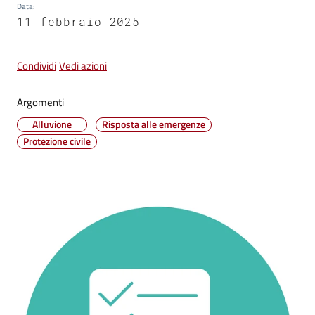
Seguici
Data
:
11 febbraio 2025
su
Condividi
Vedi azioni
Argomenti
Alluvione
Risposta alle emergenze
Protezione civile