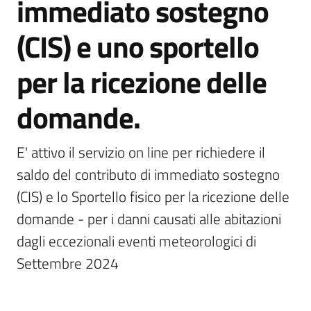
immediato sostegno
Menu selezionato
(CIS) e uno sportello
Vivere
Castel
per la ricezione delle
Guelfo
domande.
E' attivo il servizio on line per richiedere il 
Servizi
saldo del contributo di immediato sostegno 
online
(CIS) e lo Sportello fisico per la ricezione delle 
domande - per i danni causati alle abitazioni 
Tutti
dagli eccezionali eventi meteorologici di 
gli
argomenti...
Settembre 2024